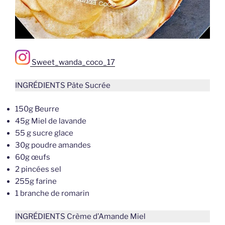
Sweet_wanda_coco_17
INGRÉDIENTS Pâte Sucrée
150g Beurre
45g Miel de lavande
55 g sucre glace
30g poudre amandes
60g œufs
2 pincées sel
255g farine
1 branche de romarin
INGRÉDIENTS Crème d’Amande Miel