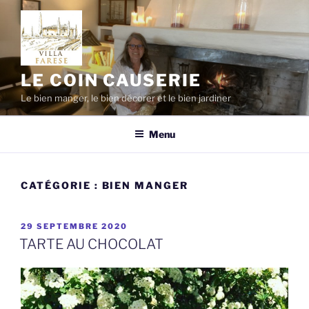
Aller
au
contenu
principal
LE COIN CAUSERIE
Le bien manger, le bien décorer et le bien jardiner
Menu
CATÉGORIE :
BIEN MANGER
PUBLIÉ
29 SEPTEMBRE 2020
LE
TARTE AU CHOCOLAT