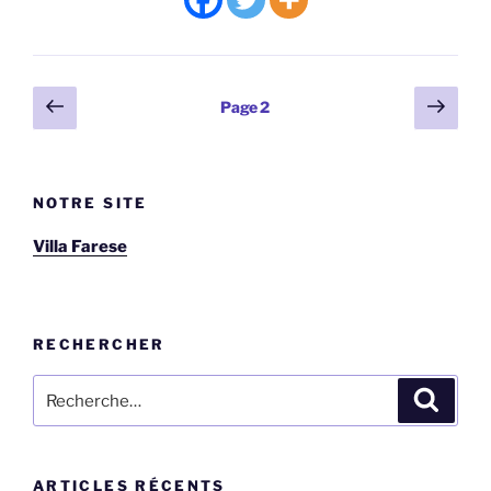
Pagination
Page
Page
Page
2
précédente
suiv
des
publications
NOTRE SITE
Villa Farese
RECHERCHER
Recherche
Recher
pour
:
ARTICLES RÉCENTS