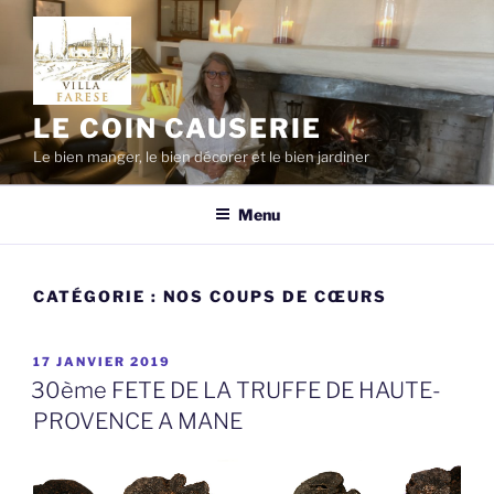
Aller
au
contenu
principal
LE COIN CAUSERIE
Le bien manger, le bien décorer et le bien jardiner
Menu
CATÉGORIE :
NOS COUPS DE CŒURS
PUBLIÉ
17 JANVIER 2019
LE
30ème FETE DE LA TRUFFE DE HAUTE-
PROVENCE A MANE