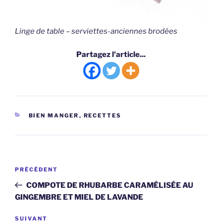
Linge de table – serviettes-anciennes brodées
Partagez l'article...
CATÉGORIES
BIEN MANGER
,
RECETTES
Navigation
Article
PRÉCÉDENT
de
précédent
COMPOTE DE RHUBARBE CARAMÉLISÉE AU
l’article
GINGEMBRE ET MIEL DE LAVANDE
Article
SUIVANT