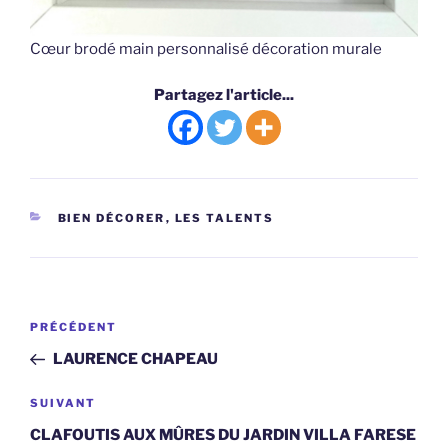
Cœur brodé main personnalisé décoration murale
Partagez l'article...
CATÉGORIES
BIEN DÉCORER
,
LES TALENTS
Navigation
Article
PRÉCÉDENT
de
précédent
LAURENCE CHAPEAU
l’article
Article
SUIVANT
suivant
CLAFOUTIS AUX MÛRES DU JARDIN VILLA FARESE