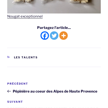
Nougat exceptionnel
Partagez l'article...
CATÉGORIES
LES TALENTS
Navigation
Article
PRÉCÉDENT
de
précédent
Pépinière au coeur des Alpes de Haute Provence
l’article
Article
SUIVANT