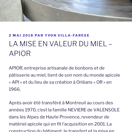
PUBLIÉ
2 MAI 2018
PAR
YVON VILLA-FARESE
LE
LA MISE EN VALEUR DU MIEL –
APIOR
APIOR, entreprise artisanale de bonbons et de
pâtisserie au miel, tient de son nom du monde apicole
« API » et du lieu de sa création à Orléans « OR » en
1966.
Après avoir été transféré à Montreuil au cours des
années 1970, c’est la famille NEVIERE de VALENSOLE
dans les Alpes de Haute Provence, revendeur de
matériel apicole qui en fit l’acquisition en 2001. La
construction du bâtiment, le transfert et la mise en