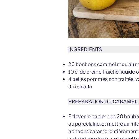
INGREDIENTS
20 bonbons caramel mou au miel
10 cl de crème fraiche liquide 
4 belles pommes non traitée, va
du canada
PREPARATION DU CARAMEL
Enlever le papier des 20 bonbo
ou porcelaine, et mettre au m
bonbons caramel entièrement fo
ou la crème de soja, et remettr