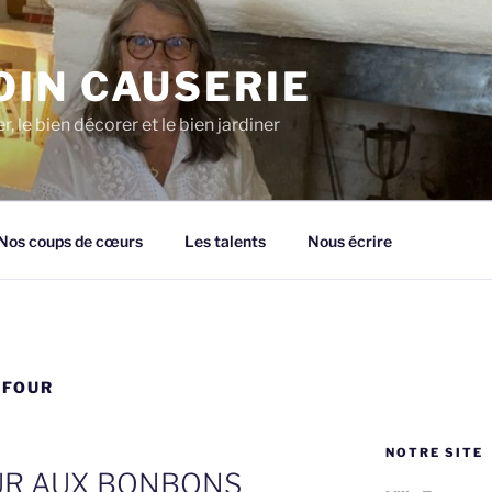
OIN CAUSERIE
, le bien décorer et le bien jardiner
Nos coups de cœurs
Les talents
Nous écrire
 FOUR
NOTRE SITE
UR AUX BONBONS