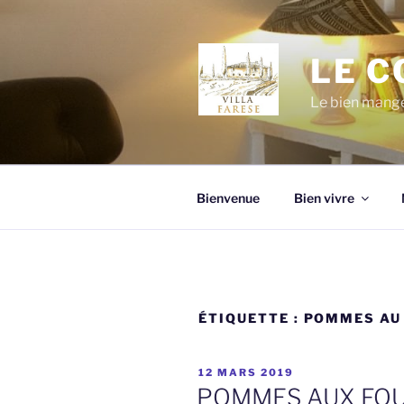
Aller
au
contenu
LE C
principal
Le bien manger
Bienvenue
Bien vivre
ÉTIQUETTE :
POMMES AU
PUBLIÉ
12 MARS 2019
LE
POMMES AUX FO