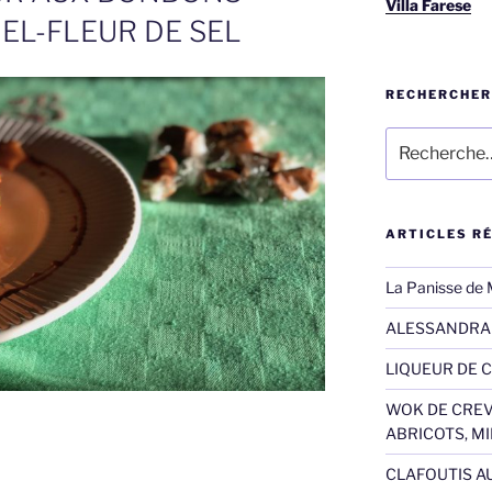
Villa Farese
EL-FLEUR DE SEL
RECHERCHER
Recherche
pour
:
ARTICLES R
La Panisse de 
ALESSANDRA 
LIQUEUR DE C
WOK DE CREV
ABRICOTS, M
CLAFOUTIS A